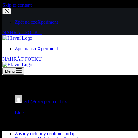
Skip to content
Zpět na czeXperiment
NAHRÁT FOTKU
Zpět na czeXperiment
NAHRÁT FOTKU
Menu
jednotnost, spolehlivost, semknutost
tech@czexperiment.cz
12/05/2026
Lide
Mělník
Zásady ochrany osobních údajů